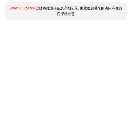
www.365jz.com
已经将此出错信息详细记录, 由此给您带来的访问不便我
们深感歉意.