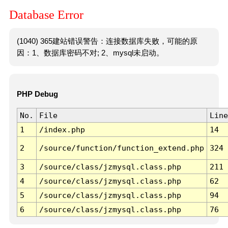
Database Error
(1040) 365建站错误警告：连接数据库失败，可能的原
因：1、数据库密码不对; 2、mysql未启动。
PHP Debug
No.
File
Line
1
/index.php
14
2
/source/function/function_extend.php
324
3
/source/class/jzmysql.class.php
211
4
/source/class/jzmysql.class.php
62
5
/source/class/jzmysql.class.php
94
6
/source/class/jzmysql.class.php
76