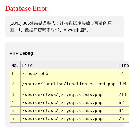
Database Error
(1040) 365建站错误警告：连接数据库失败，可能的原
因：1、数据库密码不对; 2、mysql未启动。
PHP Debug
No.
File
Line
1
/index.php
14
2
/source/function/function_extend.php
324
3
/source/class/jzmysql.class.php
211
4
/source/class/jzmysql.class.php
62
5
/source/class/jzmysql.class.php
94
6
/source/class/jzmysql.class.php
76