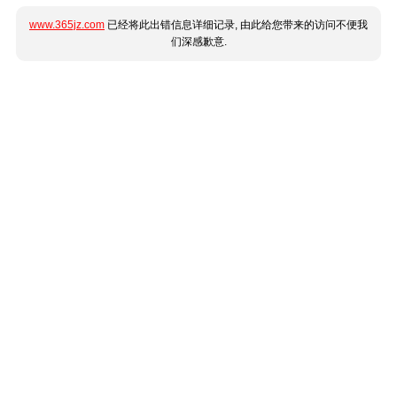
www.365jz.com
已经将此出错信息详细记录, 由此给您带来的访问不便我
们深感歉意.