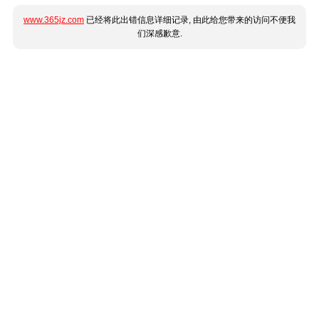
www.365jz.com
已经将此出错信息详细记录, 由此给您带来的访问不便我
们深感歉意.