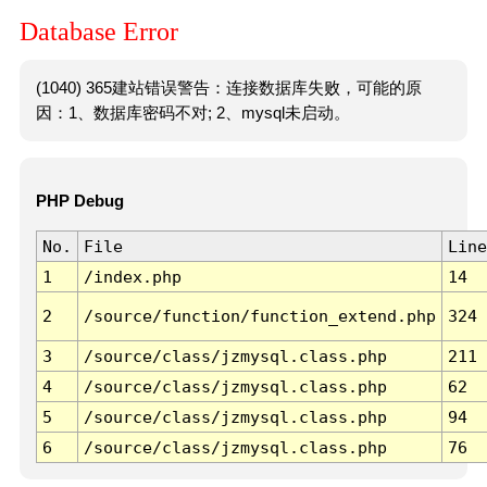
Database Error
(1040) 365建站错误警告：连接数据库失败，可能的原
因：1、数据库密码不对; 2、mysql未启动。
PHP Debug
No.
File
Line
1
/index.php
14
2
/source/function/function_extend.php
324
3
/source/class/jzmysql.class.php
211
4
/source/class/jzmysql.class.php
62
5
/source/class/jzmysql.class.php
94
6
/source/class/jzmysql.class.php
76