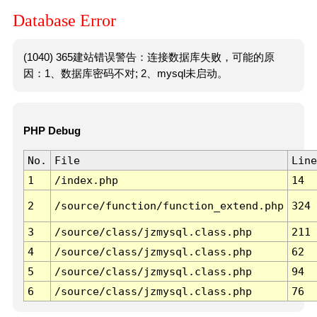
Database Error
(1040) 365建站错误警告：连接数据库失败，可能的原
因：1、数据库密码不对; 2、mysql未启动。
PHP Debug
No.
File
Line
1
/index.php
14
2
/source/function/function_extend.php
324
3
/source/class/jzmysql.class.php
211
4
/source/class/jzmysql.class.php
62
5
/source/class/jzmysql.class.php
94
6
/source/class/jzmysql.class.php
76