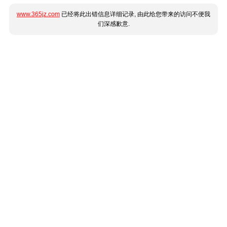
www.365jz.com
已经将此出错信息详细记录, 由此给您带来的访问不便我
们深感歉意.