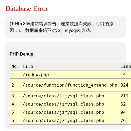
Database Error
(1040) 365建站错误警告：连接数据库失败，可能的原
因：1、数据库密码不对; 2、mysql未启动。
PHP Debug
No.
File
Line
1
/index.php
14
2
/source/function/function_extend.php
324
3
/source/class/jzmysql.class.php
211
4
/source/class/jzmysql.class.php
62
5
/source/class/jzmysql.class.php
94
6
/source/class/jzmysql.class.php
76