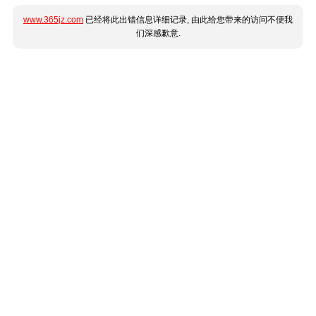
www.365jz.com
已经将此出错信息详细记录, 由此给您带来的访问不便我
们深感歉意.