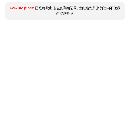
www.365jz.com
已经将此出错信息详细记录, 由此给您带来的访问不便我
们深感歉意.