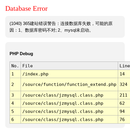
Database Error
(1040) 365建站错误警告：连接数据库失败，可能的原
因：1、数据库密码不对; 2、mysql未启动。
PHP Debug
No.
File
Line
1
/index.php
14
2
/source/function/function_extend.php
324
3
/source/class/jzmysql.class.php
211
4
/source/class/jzmysql.class.php
62
5
/source/class/jzmysql.class.php
94
6
/source/class/jzmysql.class.php
76