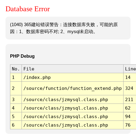
Database Error
(1040) 365建站错误警告：连接数据库失败，可能的原
因：1、数据库密码不对; 2、mysql未启动。
PHP Debug
No.
File
Line
1
/index.php
14
2
/source/function/function_extend.php
324
3
/source/class/jzmysql.class.php
211
4
/source/class/jzmysql.class.php
62
5
/source/class/jzmysql.class.php
94
6
/source/class/jzmysql.class.php
76