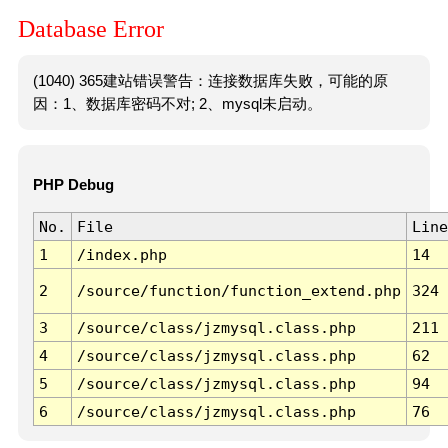
Database Error
(1040) 365建站错误警告：连接数据库失败，可能的原
因：1、数据库密码不对; 2、mysql未启动。
PHP Debug
No.
File
Line
1
/index.php
14
2
/source/function/function_extend.php
324
3
/source/class/jzmysql.class.php
211
4
/source/class/jzmysql.class.php
62
5
/source/class/jzmysql.class.php
94
6
/source/class/jzmysql.class.php
76