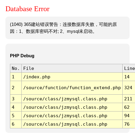
Database Error
(1040) 365建站错误警告：连接数据库失败，可能的原
因：1、数据库密码不对; 2、mysql未启动。
PHP Debug
No.
File
Line
1
/index.php
14
2
/source/function/function_extend.php
324
3
/source/class/jzmysql.class.php
211
4
/source/class/jzmysql.class.php
62
5
/source/class/jzmysql.class.php
94
6
/source/class/jzmysql.class.php
76