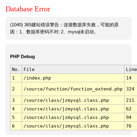
Database Error
(1040) 365建站错误警告：连接数据库失败，可能的原
因：1、数据库密码不对; 2、mysql未启动。
PHP Debug
No.
File
Line
1
/index.php
14
2
/source/function/function_extend.php
324
3
/source/class/jzmysql.class.php
211
4
/source/class/jzmysql.class.php
62
5
/source/class/jzmysql.class.php
94
6
/source/class/jzmysql.class.php
76