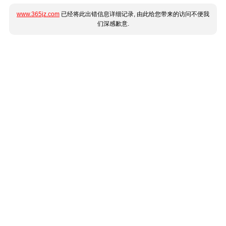
www.365jz.com
已经将此出错信息详细记录, 由此给您带来的访问不便我
们深感歉意.