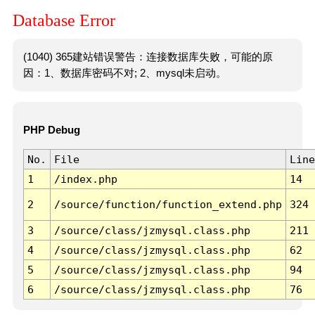
Database Error
(1040) 365建站错误警告：连接数据库失败，可能的原
因：1、数据库密码不对; 2、mysql未启动。
PHP Debug
No.
File
Line
1
/index.php
14
2
/source/function/function_extend.php
324
3
/source/class/jzmysql.class.php
211
4
/source/class/jzmysql.class.php
62
5
/source/class/jzmysql.class.php
94
6
/source/class/jzmysql.class.php
76