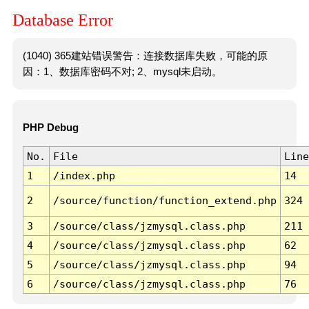
Database Error
(1040) 365建站错误警告：连接数据库失败，可能的原
因：1、数据库密码不对; 2、mysql未启动。
PHP Debug
No.
File
Line
1
/index.php
14
2
/source/function/function_extend.php
324
3
/source/class/jzmysql.class.php
211
4
/source/class/jzmysql.class.php
62
5
/source/class/jzmysql.class.php
94
6
/source/class/jzmysql.class.php
76