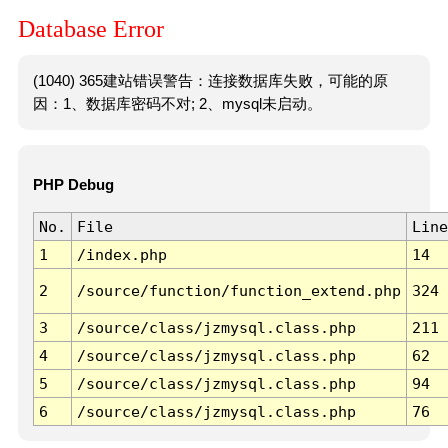
Database Error
(1040) 365建站错误警告：连接数据库失败，可能的原
因：1、数据库密码不对; 2、mysql未启动。
PHP Debug
No.
File
Line
1
/index.php
14
2
/source/function/function_extend.php
324
3
/source/class/jzmysql.class.php
211
4
/source/class/jzmysql.class.php
62
5
/source/class/jzmysql.class.php
94
6
/source/class/jzmysql.class.php
76