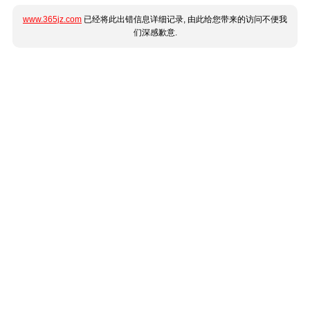
www.365jz.com
已经将此出错信息详细记录, 由此给您带来的访问不便我
们深感歉意.