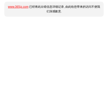
www.365jz.com
已经将此出错信息详细记录, 由此给您带来的访问不便我
们深感歉意.