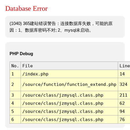
Database Error
(1040) 365建站错误警告：连接数据库失败，可能的原
因：1、数据库密码不对; 2、mysql未启动。
PHP Debug
No.
File
Line
1
/index.php
14
2
/source/function/function_extend.php
324
3
/source/class/jzmysql.class.php
211
4
/source/class/jzmysql.class.php
62
5
/source/class/jzmysql.class.php
94
6
/source/class/jzmysql.class.php
76