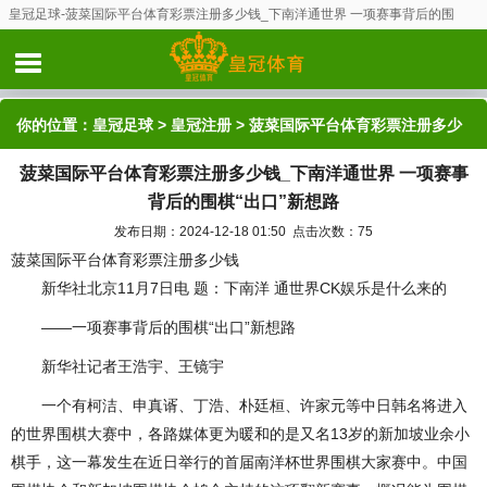
皇冠足球-菠菜国际平台体育彩票注册多少钱_下南洋通世界 一项赛事背后的围
棋“出口”新想路
你的位置：
皇冠足球
>
皇冠注册
> 菠菜国际平台体育彩票注册多少
菠菜国际平台体育彩票注册多少钱_下南洋通世界 一项赛事
钱_下南洋通世界 一项赛事背后的围棋“出口”新想路
背后的围棋“出口”新想路
发布日期：2024-12-18 01:50 点击次数：75
菠菜国际平台体育彩票注册多少钱
新华社北京11月7日电 题：下南洋 通世界CK娱乐是什么来的
——一项赛事背后的围棋“出口”新想路
新华社记者王浩宇、王镜宇
一个有柯洁、申真谞、丁浩、朴廷桓、许家元等中日韩名将进入
的世界围棋大赛中，各路媒体更为暖和的是又名13岁的新加坡业余小
棋手，这一幕发生在近日举行的首届南洋杯世界围棋大家赛中。中国