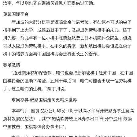
汝南、华以刚也齐在训诲员遴派方面提供过匡助。
菠菜国际平台
新加坡的大部分棋手是诳骗业余时辰考验，有些原本可以的尖子
棋手到了上大学、成婚后就不下了，激越成为劳动棋手的未几。陈丁
川先容，前几年有一位小棋手陈奕航私费去日本棋院作念院生，但愿
可以入段成为劳动棋手。在不久的将来，新加坡围棋协会但愿在尖子
棋手的培养方面与中国围棋协会进行更长远的合作。
赛场激情
“通过南洋杯加深合作，咱们也会把新加坡棋手送来中国，在中国
围棋协会的匡助下考验。五到十年之间，咱们可能会出现一位劳动棋
手，这是咱们的生机。”陈丁川说。
求同存异 鼓励围棋走向更精深世界
本年9月，国务院办公厅印发《对于以高水平洞开鼓励办事生意高
质料发展的想法》，其中“饱读吹传统上风办事出口”部分中提到“鼓励
中国技击、围棋等体育办事出口”。