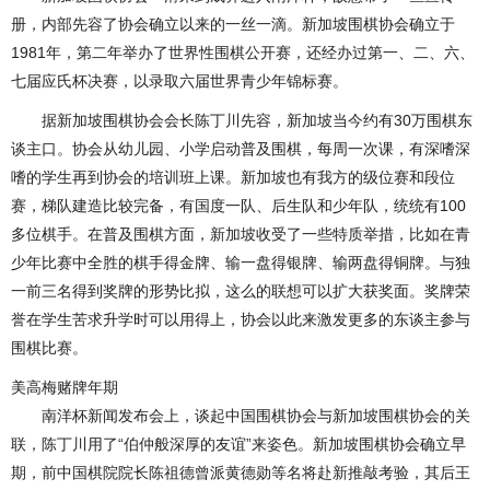
册，内部先容了协会确立以来的一丝一滴。新加坡围棋协会确立于
1981年，第二年举办了世界性围棋公开赛，还经办过第一、二、六、
七届应氏杯决赛，以录取六届世界青少年锦标赛。
据新加坡围棋协会会长陈丁川先容，新加坡当今约有30万围棋东
谈主口。协会从幼儿园、小学启动普及围棋，每周一次课，有深嗜深
嗜的学生再到协会的培训班上课。新加坡也有我方的级位赛和段位
赛，梯队建造比较完备，有国度一队、后生队和少年队，统统有100
多位棋手。在普及围棋方面，新加坡收受了一些特质举措，比如在青
少年比赛中全胜的棋手得金牌、输一盘得银牌、输两盘得铜牌。与独
一前三名得到奖牌的形势比拟，这么的联想可以扩大获奖面。奖牌荣
誉在学生苦求升学时可以用得上，协会以此来激发更多的东谈主参与
围棋比赛。
美高梅赌牌年期
南洋杯新闻发布会上，谈起中国围棋协会与新加坡围棋协会的关
联，陈丁川用了“伯仲般深厚的友谊”来姿色。新加坡围棋协会确立早
期，前中国棋院院长陈祖德曾派黄德勋等名将赴新推敲考验，其后王