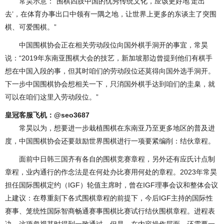
常昊示意：“围棋四肢中国的优秀传统文化，应该更好地‘走出
去’，在体育办事出口中领有一隅之地，让世界上更多的东谈主了突围
棋、可爱围棋。”
中国围棋协会正在相关劳动段位向国外棋手洞开的事宜，常昊
说：“2019年东南亚围棋大会的技艺，新加坡那边曾提到他们有棋手
想在中国入段的事，但其时咱们的劳动段位还莫得向国外选手洞开。
下一步中国围棋协会想相关一下，只消国外棋手达到咱们的圭臬，就
可以在咱们这里入劳动段位。”
皇冠客服飞机：@seo3687
常昊以为，想要进一步栽植围棋在东南亚乃至更多地区的普及进
度，中国围棋协会还要鼓励世界围棋进行一项要紧编削：结伙章程。
面前中日韩三国齐有各自的围棋竞赛章程，另外还有应氏计点制
章程，业内通行的作念法是在何处办比赛用何处的章程。2023年常昊
担任国际围棋定约（IGF）轮值主席时，曾在IGF理事会议和整体会议
上建议：在尊重刻下各式围棋章程的前提下，今后IGF主持的国际性
赛事、笼统性国际智商畅通赛事围棋比赛试行结伙围棋章程。进程表
决，这项忽视其时得到一致通过。但是，在内容操作层面，还需要一