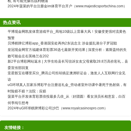
检, 有可能无缘出战利物浦
2024年菠菜的平台注册金im体育平台开户（www.majesticsportschina.com）
热点资讯
平博现金网凯发体育游戏平台_局地10级以上雷暴大风！安徽变更强对流黄色
预警
贝博棋牌亿博彩app_香港国安处再拘2东说念主 涉金援乱港分子罗冠聪
皇冠现金网官方福建体育彩票36选七最新开奖结果 | 深度分析：索斯盖特的失
败可能会左右英格兰在202
新2平台博彩网站返水 | 大学生给县长写信诉女友父母索取28.8万高价彩礼，县
委宣传部回复
亚星骰宝在哪里买分_腾讯公司拒却插足澳洲听证会，激发人人互联网行业见
谅
uG环球真人百家乐博彩平台注册送礼金_劳动者室外功课中暑死于热射病，有
时险赔不赔？法院：应赔
菠菜平台开发体育彩票倍投最多几倍_从〈好团圆〉看女演员长相意旨，白百
何李纯引想考
2024年uG环球棋牌博彩公司沙巴（www.royalcasinospro.com）
友情链接：