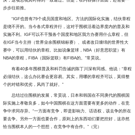
步步往前推。
“IGF也曾有79个成员国度和地区。方法的国际化实施，结伙章程
是绕不开的。当今各式章程并行，这对于围棋活着边界度内的普及和
实施不利。IGF可以不干预各个国度和地区我方办赛用什么章程，但
在IGF当今主持（世界业余围棋锦标赛）、或者改日缠绵的世界性大
赛中，可以用结伙的章程。比如说像篮球，NBA（好意思职篮）有
NBA的章程，FIBA（国际篮联）有FIBA的。”常昊说。
有着40多年围棋普及和科罚告诫的陈丁川深有同感。他说：“章程
必须结伙，这么办比赛会更容易。其实，用哪的章程齐可以，莫得整
个的对错和优劣，风尚了就好。”
总结过往围棋的发展，常昊说，日本和韩国在不同庚代的围棋国
际实施上孝敬良多，如今中国围棋在这方面需要有更多的动作，在竞
争中求同存异。“一方面有竞争，即是影响力、话语权，该去争的所在
要去争。另外一方面也要合作，原则上的东西咱们要把控好，这亦然
恰当围棋本人的一个想想，在竞争中有合作。”（完）