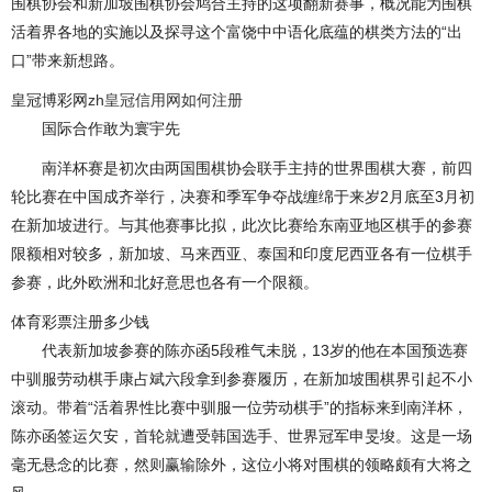
围棋协会和新加坡围棋协会鸠合主持的这项翻新赛事，概况能为围棋
活着界各地的实施以及探寻这个富饶中中语化底蕴的棋类方法的“出
口”带来新想路。
皇冠博彩网
zh皇冠信用网如何注册
国际合作敢为寰宇先
南洋杯赛是初次由两国围棋协会联手主持的世界围棋大赛，前四
轮比赛在中国成齐举行，决赛和季军争夺战缠绵于来岁2月底至3月初
在新加坡进行。与其他赛事比拟，此次比赛给东南亚地区棋手的参赛
限额相对较多，新加坡、马来西亚、泰国和印度尼西亚各有一位棋手
参赛，此外欧洲和北好意思也各有一个限额。
体育彩票注册多少钱
代表新加坡参赛的陈亦函5段稚气未脱，13岁的他在本国预选赛
中驯服劳动棋手康占斌六段拿到参赛履历，在新加坡围棋界引起不小
滚动。带着“活着界性比赛中驯服一位劳动棋手”的指标来到南洋杯，
陈亦函签运欠安，首轮就遭受韩国选手、世界冠军申旻埈。这是一场
毫无悬念的比赛，然则赢输除外，这位小将对围棋的领略颇有大将之