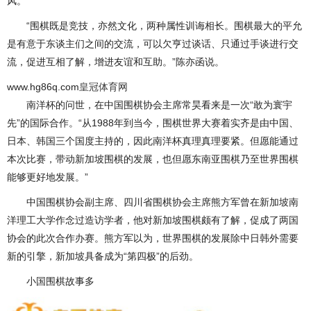
风。
“围棋既是竞技，亦然文化，两种属性训诲相长。围棋最大的平允
是有意于东谈主们之间的交流，可以欠亨过谈话、只通过手谈进行交
流，促进互相了解，增进友谊和互助。”陈亦函说。
www.hg86q.com
皇冠体育网
南洋杯的问世，在中国围棋协会主席常昊看来是一次“敢为寰宇
先”的国际合作。“从1988年到当今，围棋世界大赛着实齐是由中国、
日本、韩国三个国度主持的，因此南洋杯真理真理要紧。但愿能通过
本次比赛，带动新加坡围棋的发展，也但愿东南亚围棋乃至世界围棋
能够更好地发展。”
中国围棋协会副主席、四川省围棋协会主席熊方军曾在新加坡南
洋理工大学作念过造访学者，他对新加坡围棋颇有了解，促成了两国
协会的此次合作办赛。熊方军以为，世界围棋的发展除中日韩外需要
新的引擎，新加坡具备成为“第四极”的后劲。
小国围棋故事多