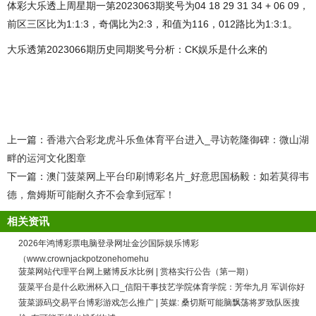
体彩大乐透上周星期一第2023063期奖号为04 18 29 31 34 + 06 09，
前区三区比为1:1:3，奇偶比为2:3，和值为116，012路比为1:3:1。
大乐透第2023066期历史同期奖号分析：CK娱乐是什么来的
上一篇：
香港六合彩龙虎斗乐鱼体育平台进入_寻访乾隆御碑：微山湖
畔的运河文化图章
下一篇：
澳门菠菜网上平台印刷博彩名片_好意思国杨毅：如若莫得韦
德，詹姆斯可能耐久齐不会拿到冠军！
相关资讯
2026年鸿博彩票电脑登录网址金沙国际娱乐博彩
（www.crownjackpotzonehomehu
菠菜网站代理平台网上赌博反水比例 | 赏格实行公告（第一期）
菠菜平台是什么欧洲杯入口_信阳干事技艺学院体育学院：芳华九月 军训你好
菠菜源码交易平台博彩游戏怎么推广 | 英媒: 桑切斯可能脑飘荡将罗致队医搜