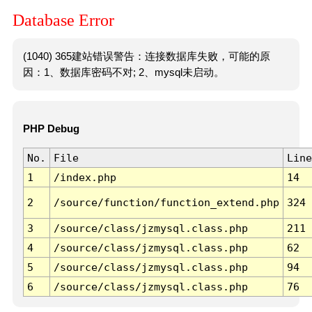
Database Error
(1040) 365建站错误警告：连接数据库失败，可能的原
因：1、数据库密码不对; 2、mysql未启动。
PHP Debug
No.
File
Line
1
/index.php
14
2
/source/function/function_extend.php
324
3
/source/class/jzmysql.class.php
211
4
/source/class/jzmysql.class.php
62
5
/source/class/jzmysql.class.php
94
6
/source/class/jzmysql.class.php
76