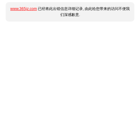
www.365jz.com
已经将此出错信息详细记录, 由此给您带来的访问不便我
们深感歉意.