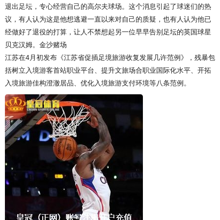
退出足坛，专心经营自己的高尔夫球场。这个消息引起了球迷们的热
议，有人认为这是他想逃避一直以来对自己的质疑，也有人认为他已
经做好了退役的打算，让人不禁想起另一位早早告别足坛的英国球星
贝克汉姆。金沙赌场
江苏在4月初发布《江苏省促插足境旅游收复发展几许范例》，残暴包
括树立入境游客首站职业平台、提升文旅场合职业国际化水平、开拓
入境旅游佳构澄澈居品、优化入境旅游支付环境等八条范例。