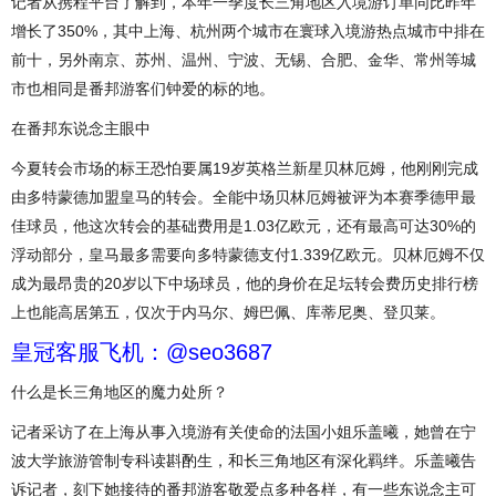
记者从携程平台了解到，本年一季度长三角地区入境游订单同比昨年
增长了350%，其中上海、杭州两个城市在寰球入境游热点城市中排在
前十，另外南京、苏州、温州、宁波、无锡、合肥、金华、常州等城
市也相同是番邦游客们钟爱的标的地。
在番邦东说念主眼中
今夏转会市场的标王恐怕要属19岁英格兰新星贝林厄姆，他刚刚完成
由多特蒙德加盟皇马的转会。全能中场贝林厄姆被评为本赛季德甲最
佳球员，他这次转会的基础费用是1.03亿欧元，还有最高可达30%的
浮动部分，皇马最多需要向多特蒙德支付1.339亿欧元。贝林厄姆不仅
成为最昂贵的20岁以下中场球员，他的身价在足坛转会费历史排行榜
上也能高居第五，仅次于内马尔、姆巴佩、库蒂尼奥、登贝莱。
皇冠客服飞机：@seo3687
什么是长三角地区的魔力处所？
记者采访了在上海从事入境游有关使命的法国小姐乐盖曦，她曾在宁
波大学旅游管制专科读斟酌生，和长三角地区有深化羁绊。乐盖曦告
诉记者，刻下她接待的番邦游客敬爱点多种各样，有一些东说念主可