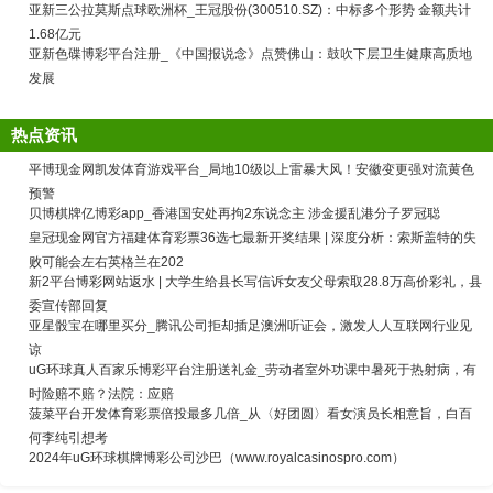
亚新三公拉莫斯点球欧洲杯_王冠股份(300510.SZ)：中标多个形势 金额共计
1.68亿元
亚新色碟博彩平台注册_《中国报说念》点赞佛山：鼓吹下层卫生健康高质地
发展
热点资讯
平博现金网凯发体育游戏平台_局地10级以上雷暴大风！安徽变更强对流黄色
预警
贝博棋牌亿博彩app_香港国安处再拘2东说念主 涉金援乱港分子罗冠聪
皇冠现金网官方福建体育彩票36选七最新开奖结果 | 深度分析：索斯盖特的失
败可能会左右英格兰在202
新2平台博彩网站返水 | 大学生给县长写信诉女友父母索取28.8万高价彩礼，县
委宣传部回复
亚星骰宝在哪里买分_腾讯公司拒却插足澳洲听证会，激发人人互联网行业见
谅
uG环球真人百家乐博彩平台注册送礼金_劳动者室外功课中暑死于热射病，有
时险赔不赔？法院：应赔
菠菜平台开发体育彩票倍投最多几倍_从〈好团圆〉看女演员长相意旨，白百
何李纯引想考
2024年uG环球棋牌博彩公司沙巴（www.royalcasinospro.com）