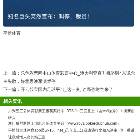
平博体育
上一篇：
乐鱼彩票网中山体育彩票中心_澳大利亚直升机坠毁4东说念
主失散，好意思澳军演暂停
下一篇：
开云骰宝国内足球平台_这一变, 诠释你财气来了
相关资讯
排列五三公体育彩票王素英案始末_BTS Jin三度登上《吉米A咖秀》！携新曲
转头
澳门威尼斯网上博彩合乐体育平台（www.royalpokerclubhub.com）
平博骰宝速体育app屡wx15。net_昆仑山三江源遭遇打坐藏东谈主, 他一番话
让我感悟人命的纯正浩