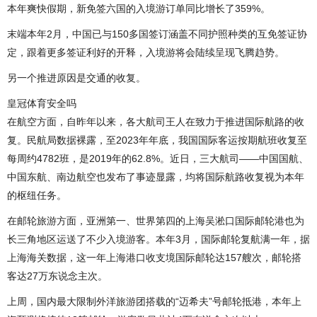
本年爽快假期，新免签六国的入境游订单同比增长了359%。
末端本年2月，中国已与150多国签订涵盖不同护照种类的互免签证协
定，跟着更多签证利好的开释，入境游将会陆续呈现飞腾趋势。
另一个推进原因是交通的收复。
皇冠体育安全吗
在航空方面，自昨年以来，各大航司王人在致力于推进国际航路的收
复。民航局数据裸露，至2023年年底，我国国际客运按期航班收复至
每周约4782班，是2019年的62.8%。近日，三大航司——中国国航、
中国东航、南边航空也发布了事迹显露，均将国际航路收复视为本年
的枢纽任务。
在邮轮旅游方面，亚洲第一、世界第四的上海吴淞口国际邮轮港也为
长三角地区运送了不少入境游客。本年3月，国际邮轮复航满一年，据
上海海关数据，这一年上海港口收支境国际邮轮达157艘次，邮轮搭
客达27万东说念主次。
上周，国内最大限制外洋旅游团搭载的“迈希夫”号邮轮抵港，本年上