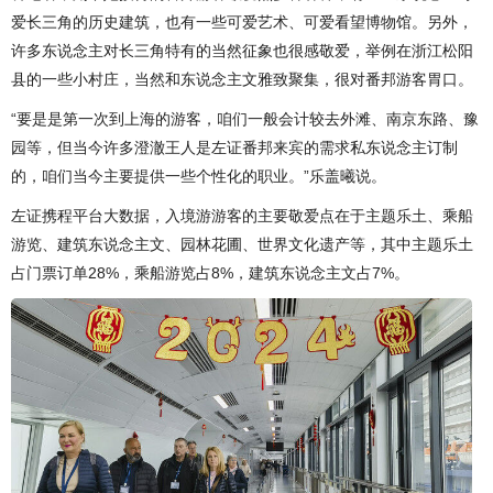
爱长三角的历史建筑，也有一些可爱艺术、可爱看望博物馆。另外，
许多东说念主对长三角特有的当然征象也很感敬爱，举例在浙江松阳
县的一些小村庄，当然和东说念主文雅致聚集，很对番邦游客胃口。
“要是是第一次到上海的游客，咱们一般会计较去外滩、南京东路、豫
园等，但当今许多澄澈王人是左证番邦来宾的需求私东说念主订制
的，咱们当今主要提供一些个性化的职业。”乐盖曦说。
左证携程平台大数据，入境游游客的主要敬爱点在于主题乐土、乘船
游览、建筑东说念主文、园林花圃、世界文化遗产等，其中主题乐土
占门票订单28%，乘船游览占8%，建筑东说念主文占7%。