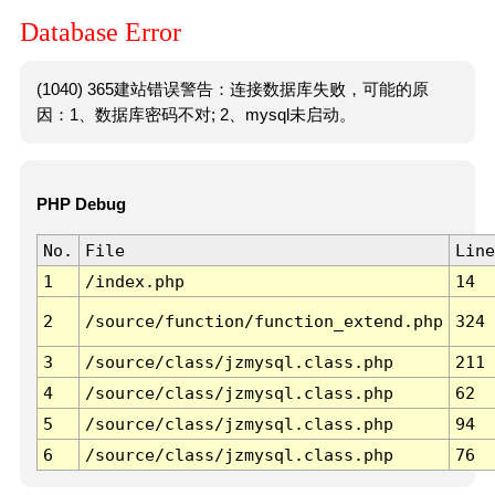
Database Error
(1040) 365建站错误警告：连接数据库失败，可能的原
因：1、数据库密码不对; 2、mysql未启动。
PHP Debug
No.
File
Line
1
/index.php
14
2
/source/function/function_extend.php
324
3
/source/class/jzmysql.class.php
211
4
/source/class/jzmysql.class.php
62
5
/source/class/jzmysql.class.php
94
6
/source/class/jzmysql.class.php
76