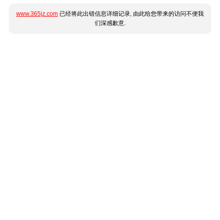
www.365jz.com
已经将此出错信息详细记录, 由此给您带来的访问不便我
们深感歉意.