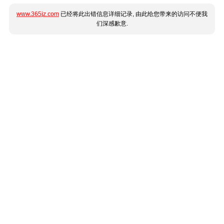
www.365jz.com
已经将此出错信息详细记录, 由此给您带来的访问不便我
们深感歉意.