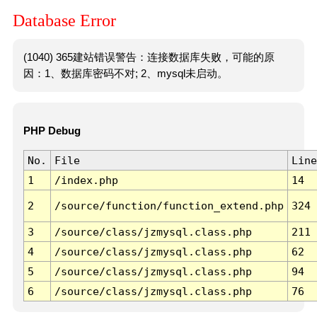
Database Error
(1040) 365建站错误警告：连接数据库失败，可能的原
因：1、数据库密码不对; 2、mysql未启动。
PHP Debug
No.
File
Line
1
/index.php
14
2
/source/function/function_extend.php
324
3
/source/class/jzmysql.class.php
211
4
/source/class/jzmysql.class.php
62
5
/source/class/jzmysql.class.php
94
6
/source/class/jzmysql.class.php
76