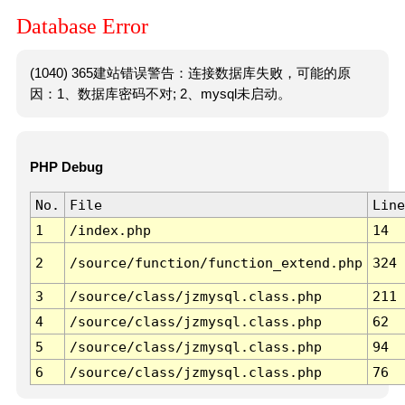
Database Error
(1040) 365建站错误警告：连接数据库失败，可能的原
因：1、数据库密码不对; 2、mysql未启动。
PHP Debug
No.
File
Line
1
/index.php
14
2
/source/function/function_extend.php
324
3
/source/class/jzmysql.class.php
211
4
/source/class/jzmysql.class.php
62
5
/source/class/jzmysql.class.php
94
6
/source/class/jzmysql.class.php
76