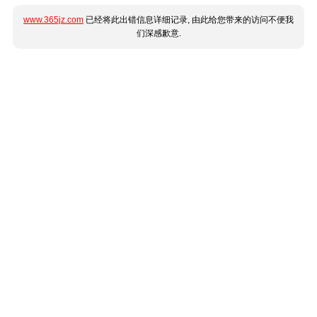
www.365jz.com
已经将此出错信息详细记录, 由此给您带来的访问不便我
们深感歉意.