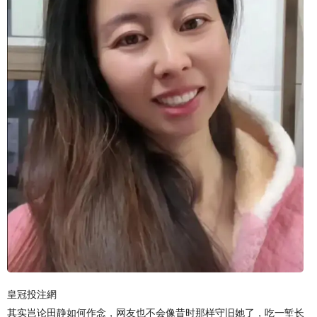
皇冠投注網
其实岂论田静如何作念，网友也不会像昔时那样守旧她了，吃一堑长