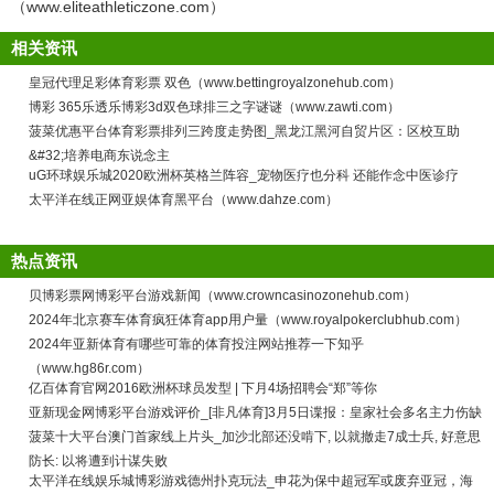
（www.eliteathleticzone.com）
相关资讯
皇冠代理足彩体育彩票 双色（www.bettingroyalzonehub.com）
博彩 365乐透乐博彩3d双色球排三之字谜谜（www.zawti.com）
菠菜优惠平台体育彩票排列三跨度走势图_黑龙江黑河自贸片区：区校互助
&#32;培养电商东说念主
uG环球娱乐城2020欧洲杯英格兰阵容_宠物医疗也分科 还能作念中医诊疗
太平洋在线正网亚娱体育黑平台（www.dahze.com）
热点资讯
贝博彩票网博彩平台游戏新闻（www.crowncasinozonehub.com）
2024年北京赛车体育疯狂体育app用户量（www.royalpokerclubhub.com）
2024年亚新体育有哪些可靠的体育投注网站推荐一下知乎
（www.hg86r.com）
亿百体育官网2016欧洲杯球员发型 | 下月4场招聘会“郑”等你
亚新现金网博彩平台游戏评价_[非凡体育]3月5日谍报：皇家社会多名主力伤缺
菠菜十大平台澳门首家线上片头_加沙北部还没啃下, 以就撤走7成士兵, 好意思
防长: 以将遭到计谋失败
太平洋在线娱乐城博彩游戏德州扑克玩法_申花为保中超冠军或废弃亚冠，海