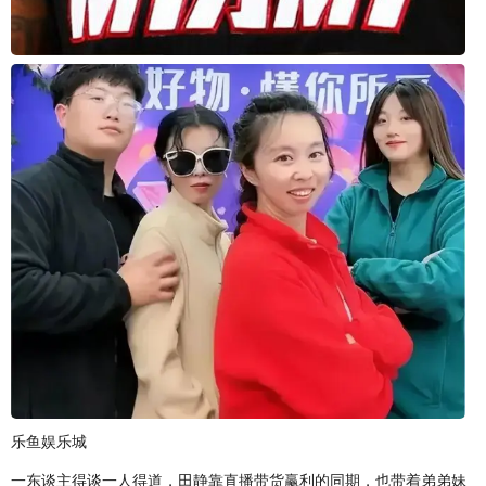
乐鱼娱乐城
一东谈主得谈一人得道，田静靠直播带货赢利的同期，也带着弟弟妹