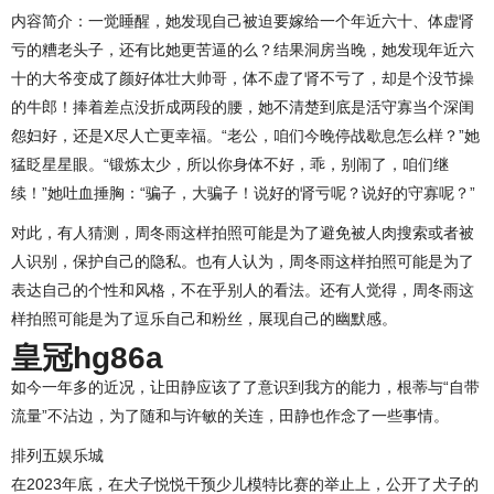
内容简介：一觉睡醒，她发现自己被迫要嫁给一个年近六十、体虚肾
亏的糟老头子，还有比她更苦逼的么？结果洞房当晚，她发现年近六
十的大爷变成了颜好体壮大帅哥，体不虚了肾不亏了，却是个没节操
的牛郎！捧着差点没折成两段的腰，她不清楚到底是活守寡当个深闺
怨妇好，还是X尽人亡更幸福。“老公，咱们今晚停战歇息怎么样？”她
猛眨星星眼。“锻炼太少，所以你身体不好，乖，别闹了，咱们继
续！”她吐血捶胸：“骗子，大骗子！说好的肾亏呢？说好的守寡呢？”
对此，有人猜测，周冬雨这样拍照可能是为了避免被人肉搜索或者被
人识别，保护自己的隐私。也有人认为，周冬雨这样拍照可能是为了
表达自己的个性和风格，不在乎别人的看法。还有人觉得，周冬雨这
样拍照可能是为了逗乐自己和粉丝，展现自己的幽默感。
皇冠hg86a
如今一年多的近况，让田静应该了了意识到我方的能力，根蒂与“自带
流量”不沾边，为了随和与许敏的关连，田静也作念了一些事情。
排列五娱乐城
在2023年底，在犬子悦悦干预少儿模特比赛的举止上，公开了犬子的