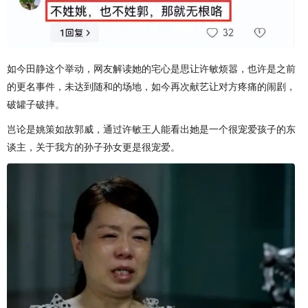
如今田静这个举动，网友解读她的宅心是思让许敏烦嚣，也许是之前
的更名事件，未达到随和的场地，如今再次献艺让对方疼痛的闹剧，
破罐子破摔。
岂论是姚策如故郭威，通过许敏王人能看出她是一个很宠爱孩子的东
谈主，关于我方的孙子孙女更是很宠爱。