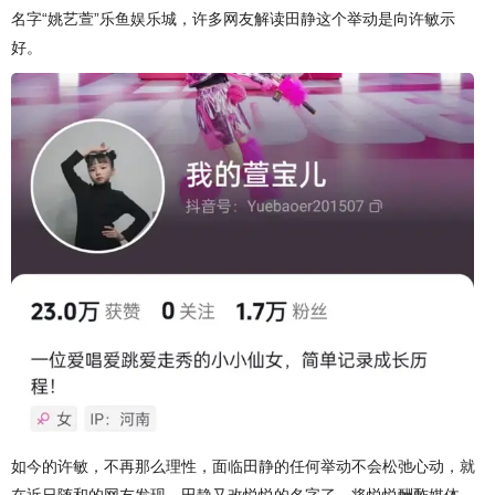
名字“姚艺萱”乐鱼娱乐城，许多网友解读田静这个举动是向许敏示
好。
如今的许敏，不再那么理性，面临田静的任何举动不会松弛心动，就
在近日随和的网友发现，田静又改悦悦的名字了，将悦悦酬酢媒体