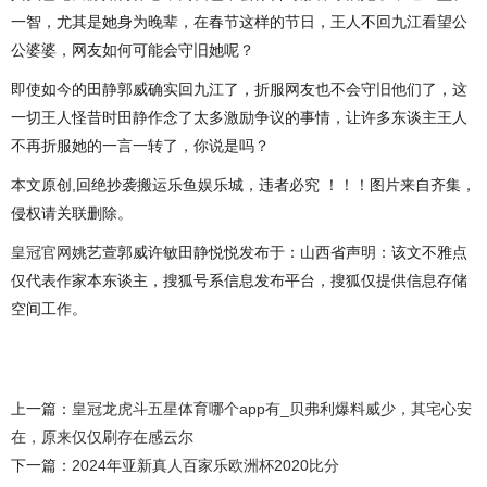
一智，尤其是她身为晚辈，在春节这样的节日，王人不回九江看望公
公婆婆，网友如何可能会守旧她呢？
即使如今的田静郭威确实回九江了，折服网友也不会守旧他们了，这
一切王人怪昔时田静作念了太多激励争议的事情，让许多东谈主王人
不再折服她的一言一转了，你说是吗？
本文原创,回绝抄袭搬运乐鱼娱乐城，违者必究 ！！！图片来自齐集，
侵权请关联删除。
皇冠官网
姚艺萱郭威许敏田静悦悦发布于：山西省声明：该文不雅点
仅代表作家本东谈主，搜狐号系信息发布平台，搜狐仅提供信息存储
空间工作。
上一篇：
皇冠龙虎斗五星体育哪个app有_贝弗利爆料威少，其宅心安
在，原来仅仅刷存在感云尔
下一篇：
2024年亚新真人百家乐欧洲杯2020比分