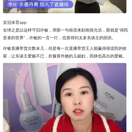
皇冠体育app
全球之是以这样守旧许敏，用那一句俗语来刻画很允洽，那就是“得民
意者的世界”，许敏的一言一行，也曾得到太多东谈主的招供。
许敏直播带货次数未几，但是每一次直播带货王人能赢得很堤防的收
获，让东谈主爱戴不已，折服算作她的儿媳妇，田静也高出的爱戴。