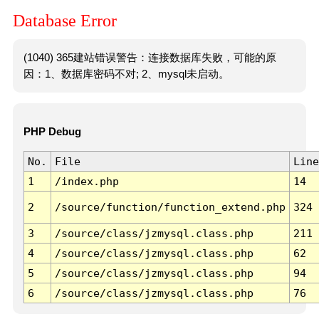
Database Error
(1040) 365建站错误警告：连接数据库失败，可能的原
因：1、数据库密码不对; 2、mysql未启动。
PHP Debug
No.
File
Line
1
/index.php
14
2
/source/function/function_extend.php
324
3
/source/class/jzmysql.class.php
211
4
/source/class/jzmysql.class.php
62
5
/source/class/jzmysql.class.php
94
6
/source/class/jzmysql.class.php
76