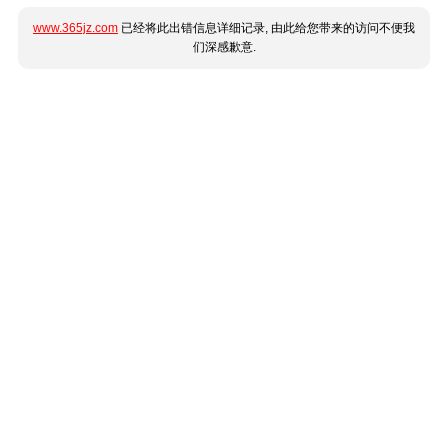
www.365jz.com
已经将此出错信息详细记录, 由此给您带来的访问不便我
们深感歉意.