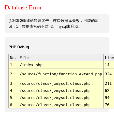
Database Error
(1040) 365建站错误警告：连接数据库失败，可能的原
因：1、数据库密码不对; 2、mysql未启动。
PHP Debug
No.
File
Line
1
/index.php
14
2
/source/function/function_extend.php
324
3
/source/class/jzmysql.class.php
211
4
/source/class/jzmysql.class.php
62
5
/source/class/jzmysql.class.php
94
6
/source/class/jzmysql.class.php
76