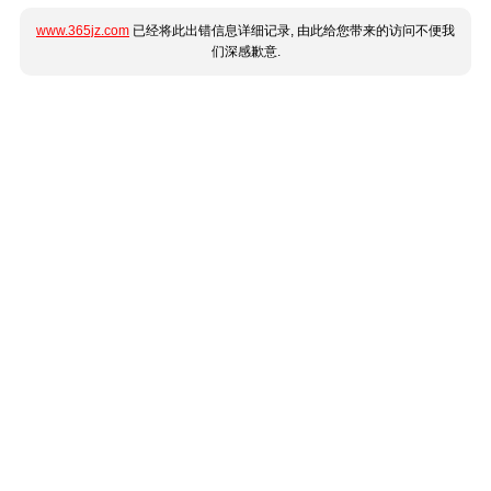
www.365jz.com
已经将此出错信息详细记录, 由此给您带来的访问不便我
们深感歉意.