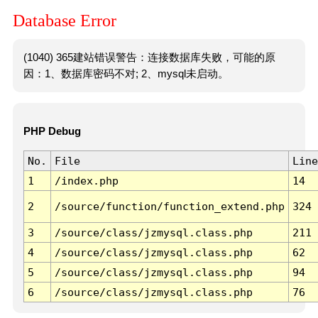
Database Error
(1040) 365建站错误警告：连接数据库失败，可能的原
因：1、数据库密码不对; 2、mysql未启动。
PHP Debug
No.
File
Line
1
/index.php
14
2
/source/function/function_extend.php
324
3
/source/class/jzmysql.class.php
211
4
/source/class/jzmysql.class.php
62
5
/source/class/jzmysql.class.php
94
6
/source/class/jzmysql.class.php
76