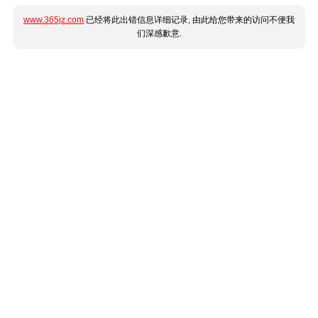
www.365jz.com
已经将此出错信息详细记录, 由此给您带来的访问不便我
们深感歉意.