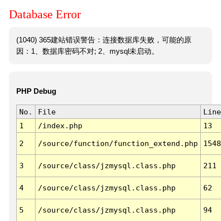
Database Error
(1040) 365建站错误警告：连接数据库失败，可能的原
因：1、数据库密码不对; 2、mysql未启动。
PHP Debug
No.
File
Line
1
/index.php
13
2
/source/function/function_extend.php
1548
3
/source/class/jzmysql.class.php
211
4
/source/class/jzmysql.class.php
62
5
/source/class/jzmysql.class.php
94