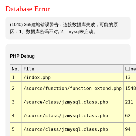
Database Error
(1040) 365建站错误警告：连接数据库失败，可能的原
因：1、数据库密码不对; 2、mysql未启动。
PHP Debug
No.
File
Line
1
/index.php
13
2
/source/function/function_extend.php
1548
3
/source/class/jzmysql.class.php
211
4
/source/class/jzmysql.class.php
62
5
/source/class/jzmysql.class.php
94