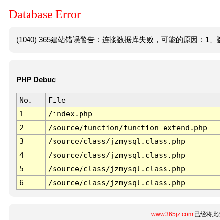
Database Error
(1040) 365建站错误警告：连接数据库失败，可能的原因：1、数
PHP Debug
No.
File
1
/index.php
2
/source/function/function_extend.php
3
/source/class/jzmysql.class.php
4
/source/class/jzmysql.class.php
5
/source/class/jzmysql.class.php
6
/source/class/jzmysql.class.php
www.365jz.com
已经将此